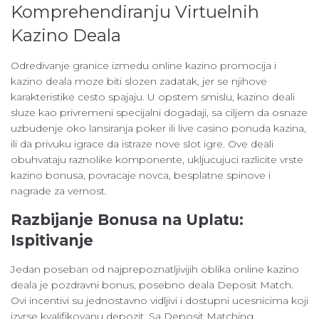
Komprehendiranju Virtuelnih
Kazino Deala
Odredivanje granice izmedu online kazino promocija i
kazino deala moze biti slozen zadatak, jer se njihove
karakteristike cesto spajaju. U opstem smislu, kazino deali
sluze kao privremeni specijalni dogadaji, sa ciljem da osnaze
uzbudenje oko lansiranja poker ili live casino ponuda kazina,
ili da privuku igrace da istraze nove slot igre. Ove deali
obuhvataju raznolike komponente, ukljucujuci razlicite vrste
kazino bonusa, povracaje novca, besplatne spinove i
nagrade za vernost.
Razbijanje Bonusa na Uplatu:
Ispitivanje
Jedan poseban od najprepoznatljivijih oblika online kazino
deala je pozdravni bonus, posebno deala Deposit Match.
Ovi incentivi su jednostavno vidljivi i dostupni ucesnicima koji
izvrse kvalifikovanu depozit. Sa Deposit Matching