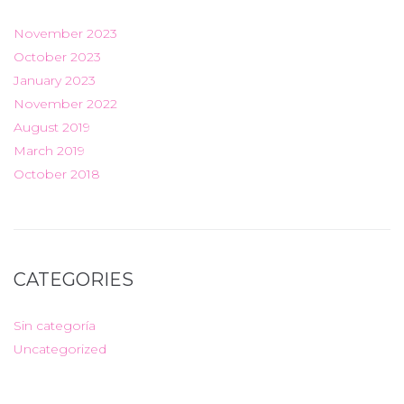
November 2023
October 2023
January 2023
November 2022
August 2019
March 2019
October 2018
CATEGORIES
Sin categoría
Uncategorized