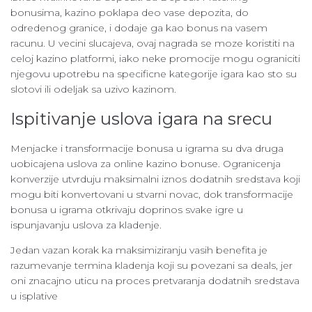
bonusima, kazino poklapa deo vase depozita, do
odredenog granice, i dodaje ga kao bonus na vasem
racunu. U vecini slucajeva, ovaj nagrada se moze koristiti na
celoj kazino platformi, iako neke promocije mogu ograniciti
njegovu upotrebu na specificne kategorije igara kao sto su
slotovi ili odeljak sa uzivo kazinom.
Ispitivanje uslova igara na srecu
Menjacke i transformacije bonusa u igrama su dva druga
uobicajena uslova za online kazino bonuse. Ogranicenja
konverzije utvrduju maksimalni iznos dodatnih sredstava koji
mogu biti konvertovani u stvarni novac, dok transformacije
bonusa u igrama otkrivaju doprinos svake igre u
ispunjavanju uslova za kladenje.
Jedan vazan korak ka maksimiziranju vasih benefita je
razumevanje termina kladenja koji su povezani sa deals, jer
oni znacajno uticu na proces pretvaranja dodatnih sredstava
u isplative